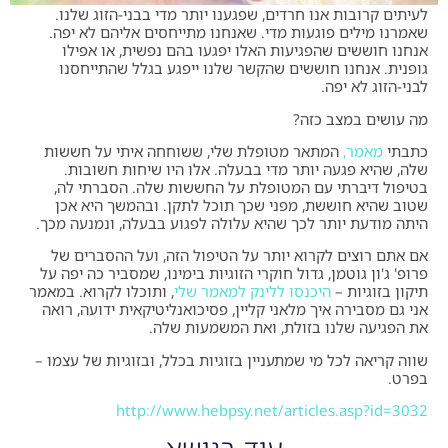
לעיתים קרובות אנו חרדים, שפגענו יותר מדי בבני-הזוג שלנו.
שאמרנו מילים פוגעות מדי. שאנחנו מתייחסים אליהם לא יפה.
אנחנו חוששים שהפגיעות האלו יפגעו בהם נפשית, או אפילו
גופנית. אנחנו חוששים שהקשר שלנו ייפגע בגלל שהתייחסנו
לבני-הזוג לא יפה.
מה עושים במצב כזה?
כתבתי
מאמר,
המתאר מטופלת שלי, ששוחחה איתי על חששות
שלה, שהיא פגעה יותר מדי בבעלה. אלו היו שיחות חשובות.
בטיפול דיברתי עם המטופלת על החששות שלה. הסברתי לה,
שטוב שהיא חוששת, מפני שכך תוכל לתקן. ובהמשך היא אכן
היתה מודעת יותר לכך שהיא עלולה לפגוע בבעלה, ונמנעה מכך.
אם אתם רוצים לקרוא יותר על הטיפול הזה, ועל ההסברים של
פרופ' ג'ון גוטמן, גדול חוקרי הזוגיות בימינו, שמסביר כה יפה על
תיקון בזוגיות –
היכנסו ללינק למאמר שלי
, ותוכלו לקרוא. במאמר
אני גם מסבירה איך מלאני קליין, פסיכואנליטיקאית ידועה, רואה
את הפגיעה שלנו בזולת, ואת המשמעות שלה.
שווה קריאה לכל מי שמתעניין בזוגיות בכלל, ובזוגיות של עצמו –
בפרט.
http://www.hebpsy.net/articles.asp?id=3032
עוד בנושא