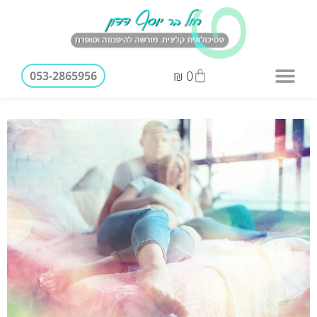
₪
0
053-2865956