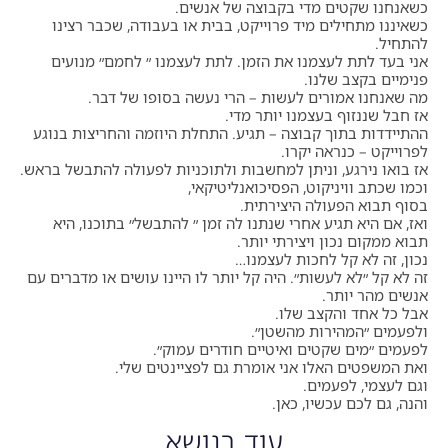
כשאנחנו שקטים מדי בקבוצה של אנשים.
כשאיננו מתחילים מיד פרוייקט, בבית או בעבודה, שכבר רצינו
להתחיל.
אני בעד לתת לעצמנו את הזמן. לתת לעצמנו ״ לחמם״ מנועים
פנימיים בקצב שלנו.
מה שאנחנו אמורים לעשות – הרי נעשה בסופו של דבר.
אז חבל שננזוף בעצמנו יותר מדי.
ההתיידדות בתוך קבוצה – תגיע. התחלת היוזמה והחריצות בנוגע
לפרוייקט – כנראה יקרו.
אז בואו נירגע, וניתן למחשבות ולתוכניות לפעולה להתבשל בראש.
וכמו שכתב וויניקוט, הפסיכואנליטיקאי,
בסוף תבוא הפעולה היצירתית.
ואז, אם היא תגיע אחרי שנתנו לה זמן ״ להתבשל״ בתוכנו, היא
תבוא ממקום נכון ויצירתי יותר.
נכון, זה לא קל לחכות לעצמנו…
זה לא קל ״לא לעשות״. היה קל יותר לו היינו עושים או מדברים עם
אנשים מהר יותר.
אבל כל אחד והקצב שלו.
ולפעמים ״המהירות מהשטן״.
לפעמים ״מים שקטים ואיטיים חודרים עמוק״.
ואת המשפטים האלו אני אומרת גם לפציינטים שלי.
וגם לעצמי, לפעמים.
והנה, גם לכם עכשיו, כאן.
עוד בנושא