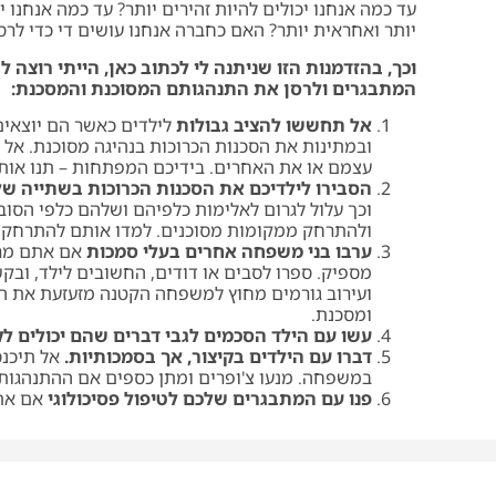
עד כמה אנחנו יכולים להיות זהירים יותר? עד כמה אנחנו
יותר ואחראית יותר? האם כחברה אנחנו עושים די כדי לרס
וכך, בהזדמנות הזו שניתנה לי לכתוב כאן, הייתי רוצה 
המתבגרים ולרסן את התנהגותם המסוכנת והמסכנת:
אל תחששו להציב גבולות
לילדים כאשר הם יוצאים
ובמתינות את הסכנות הכרוכות בנהיגה מסוכנת. אל
עצמם או את האחרים. בידיכם המפתחות – תנו אות
הסבירו לילדיכם את הסכנות הכרוכות בשתייה של
וכך עלול לגרום לאלימות כלפיהם ושלהם כלפי הסו
ולהתרחק ממקומות מסוכנים. למדו אותם להתרחק ו
ערבו בני משפחה אחרים בעלי סמכות
אם אתם מרג
מספיק. ספרו לסבים או דודים, החשובים לילד, ובק
ועירוב גורמים מחוץ למשפחה הקטנה מזעזעת את ה
ומסכנת.
עשו עם הילד הסכמים לגבי דברים שהם יכולים לק
דברו עם הילדים בקיצור, אך בסמכותיות.
אל תיכנס
במשפחה. מנעו צ'ופרים ומתן כספים אם ההתנהגות 
פנו עם המתבגרים שלכם לטיפול פסיכולוגי
אם אתם