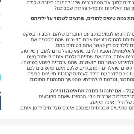
א
 יכולים לחנך את המתבגרים שלנו להתנהג בצורה שקולה
ן את האלימות וחוסר-הזהירות שסביבנו?
לתת כמה טיפים להורים, שרוצים לשמור על ילדיהם
 לנהוג או לנסוע ברכב עם החברים שלהם. הסבירו בשקט
 תיתנו להם לנהוג אם אתם חושבים שהם מסכנים את
ם לילדיכם רק כאשר אתם בטוחים בהם.
 אלכוהול.
הסבירו להם, שהאלכוהול גורם לאובדן שליטה,
בבים אותם. רסנו את שתייתם ולמדו אותם לשתות מעט,
להירגע כאשר הם חוששים, שהם עומדים לפגוע במישהו.
ישים שהילדים המתבגרים שלכם אינם מקשיבים לכם
שו מהם לדבר עם הילד. לעיתים קרובות חשיפת הבעיה
מתבגר, וגורמת לו להירתע מהמשך התנהגות מסוכנת
בל – אם יתנהגו בצורה מתאימה וזהירה.
א
ו למריבות ארוכות מדי. הבהירו שאתם הקובעים
של הילד אינה תקינה.
 מרגישים שבכוחות עצמכם אינכם מצליחים לרסן אותם.